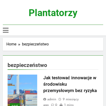
Skip
to
Plantatorzy
content
Home
bezpieczeństwo
bezpieczeństwo
Jak testować innowacje w
środowisku
przemysłowym bez ryzyka
admin
9 miesięcy
ago
0
1 mins
INNE