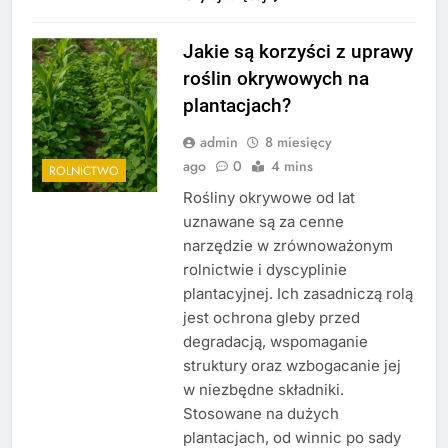
Jakie są korzyści z uprawy
roślin okrywowych na
plantacjach?
admin
8 miesięcy
ago
0
4 mins
ROLNICTWO
Rośliny okrywowe od lat
uznawane są za cenne
narzędzie w zrównoważonym
rolnictwie i dyscyplinie
plantacyjnej. Ich zasadniczą rolą
jest ochrona gleby przed
degradacją, wspomaganie
struktury oraz wzbogacanie jej
w niezbędne składniki.
Stosowane na dużych
plantacjach, od winnic po sady