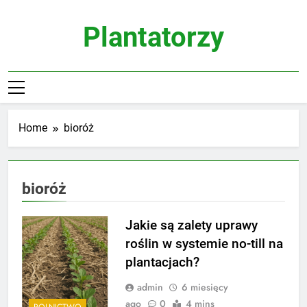
Skip
to
Plantatorzy
content
Home
bioróż
bioróż
Jakie są zalety uprawy
roślin w systemie no-till na
plantacjach?
admin
6 miesięcy
ago
0
4 mins
ROLNICTWO