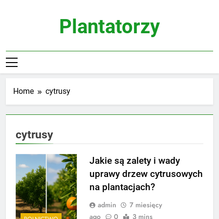
Skip
to
Plantatorzy
content
Home
cytrusy
cytrusy
Jakie są zalety i wady
uprawy drzew cytrusowych
na plantacjach?
admin
7 miesięcy
ago
0
3 mins
ROLNICTWO