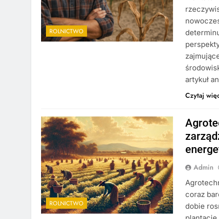
rzeczywis
nowoczes
ROLNICTWO
determin
perspekty
zajmujące
środowisk
artykuł a
Czytaj wię
Agrote
zarząd
energe
Admin
Agrotechn
coraz ba
ROLNICTWO
dobie ros
plantacje