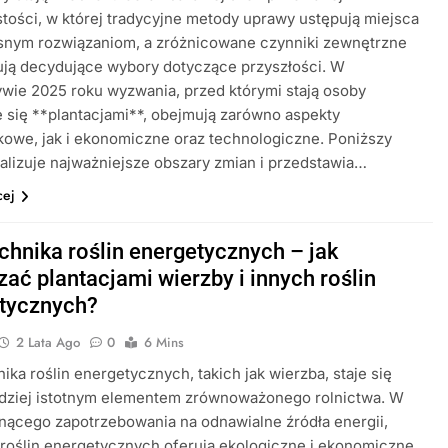
tości, w której tradycyjne metody uprawy ustępują miejsca
nym rozwiązaniom, a zróżnicowane czynniki zewnętrzne
ują decydujące wybory dotyczące przyszłości. W
wie 2025 roku wyzwania, przed którymi stają osoby
 się **plantacjami**, obejmują zarówno aspekty
owe, jak i ekonomiczne oraz technologiczne. Poniższy
nalizuje najważniejsze obszary zmian i przedstawia…
cej
chnika roślin energetycznych – jak
zać plantacjami wierzby i innych roślin
tycznych?
2 Lata Ago
0
6 Mins
ika roślin energetycznych, takich jak wierzba, staje się
rdziej istotnym elementem zrównoważonego rolnictwa. W
nącego zapotrzebowania na odnawialne źródła energii,
 roślin energetycznych oferują ekologiczne i ekonomiczne