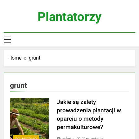
Skip
to
Plantatorzy
content
Home
grunt
grunt
Jakie są zalety
prowadzenia plantacji w
oparciu o metody
permakulturowe?
admin
2 miesiące
ROLNICTWO