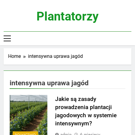
Skip
to
Plantatorzy
content
Home
intensywna uprawa jagód
intensywna uprawa jagód
Jakie są zasady
prowadzenia plantacji
jagodowych w systemie
intensywnym?
admin
6 miesięcy
ROLNICTWO