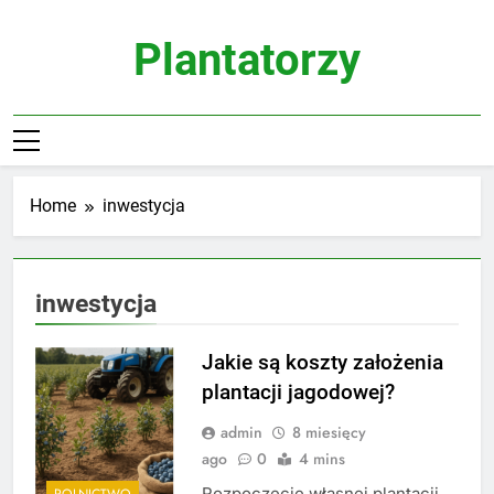
Skip
to
Plantatorzy
content
Home
inwestycja
inwestycja
Jakie są koszty założenia
plantacji jagodowej?
admin
8 miesięcy
ago
0
4 mins
Rozpoczęcie własnej plantacji
ROLNICTWO