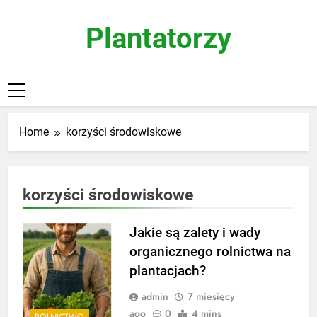
Skip
to
Plantatorzy
content
Home
korzyści środowiskowe
korzyści środowiskowe
Jakie są zalety i wady
organicznego rolnictwa na
plantacjach?
admin
7 miesięcy
ago
0
4 mins
ROLNICTWO