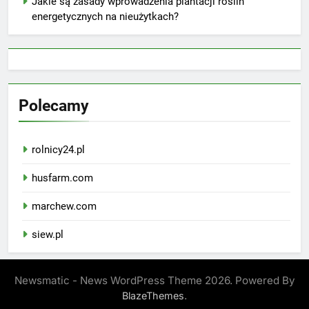
Jakie są zasady wprowadzenia plantacji roślin
energetycznych na nieużytkach?
Polecamy
rolnicy24.pl
husfarm.com
marchew.com
siew.pl
Newsmatic - News WordPress Theme 2026. Powered By
.
BlazeThemes