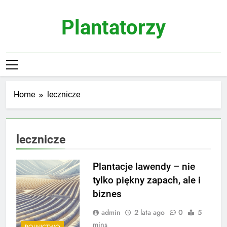
Skip
to
Plantatorzy
content
Home
lecznicze
lecznicze
Plantacje lawendy – nie
tylko piękny zapach, ale i
biznes
admin
2 lata ago
0
5
mins
ROLNICTWO