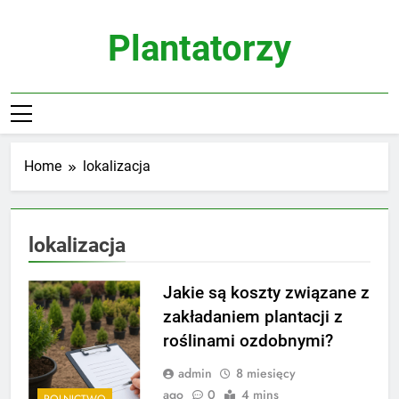
Skip
to
Plantatorzy
content
Home
lokalizacja
lokalizacja
Jakie są koszty związane z
zakładaniem plantacji z
roślinami ozdobnymi?
admin
8 miesięcy
ago
0
4 mins
ROLNICTWO