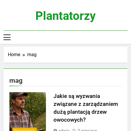
Skip
to
Plantatorzy
content
Home
mag
mag
Jakie są wyzwania
związane z zarządzaniem
dużą plantacją drzew
owocowych?
admin
2 miesiące
ROLNICTWO