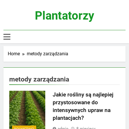
Skip
to
Plantatorzy
content
Home
metody zarządzania
metody zarządzania
Jakie rośliny są najlepiej
przystosowane do
intensywnych upraw na
plantacjach?
admin
8 miesięcy
ROLNICTWO