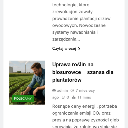
technologie, które
zrewolucjonizowały
prowadzenie plantacji drzew
owocowych. Nowoczesne
systemy nawadniania i
zarządzania…
Czytaj więcej
Uprawa roślin na
biosurowce – szansa dla
plantatorów
admin
7 miesięcy
ago
0
11 mins
POLECAMY
Rosnące ceny energii, potrzeba
ograniczania emisji CO₂ oraz
presja na poprawę żyzności gleb
sprawiają, że rolnictwo staje się