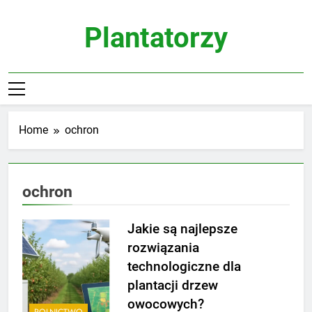
Skip
to
Plantatorzy
content
Home
ochron
ochron
Jakie są najlepsze
rozwiązania
technologiczne dla
plantacji drzew
owocowych?
ROLNICTWO