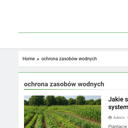
Skip
to
content
Home
ochrona zasobów wodnych
ochrona zasobów wodnych
Jakie 
system
Admin
Plantacj