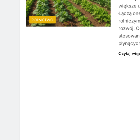
większe u
Łączą on
ROLNICTWO
rolniczym
rozwój. C
stosowani
płynących
Czytaj wię