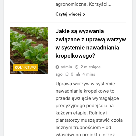
agronomiczne. Korzyści…
Czytaj więcej
Jakie są wyzwania
związane z uprawą warzyw
w systemie nawadniania
kropelkowego?
admin
2 miesiące
ROLNICTWO
ago
0
4 mins
Uprawa warzyw w systemie
nawadnianie kropelkowe to
przedsięwzięcie wymagające
precyzyjnego podejścia na
każdym etapie. Rolnicy i
plantatorzy muszą stawić czoła
licznym trudnościom – od
właściwego projektu, przez