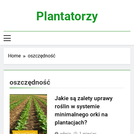
Skip
to
Plantatorzy
content
Home
oszczędność
oszczędność
Jakie są zalety uprawy
roślin w systemie
minimalnego orki na
plantacjach?
admin
1 miesiąc
ROLNICTWO