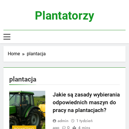
Skip
to
Plantatorzy
content
Home
plantacja
plantacja
Jakie są zasady wybierania
odpowiednich maszyn do
pracy na plantacjach?
admin
1 tydzień
ago
0
4 mins
ROLNICTWO