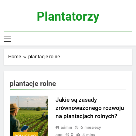
Skip
to
Plantatorzy
content
Home
plantacje rolne
plantacje rolne
Jakie są zasady
zrównoważonego rozwoju
na plantacjach rolnych?
admin
6 miesięcy
ago
0
4 mins
ROLNICTWO