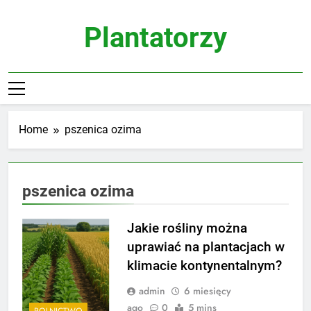
Skip
to
Plantatorzy
content
Home
pszenica ozima
pszenica ozima
Jakie rośliny można
uprawiać na plantacjach w
klimacie kontynentalnym?
admin
6 miesięcy
ago
0
5 mins
ROLNICTWO