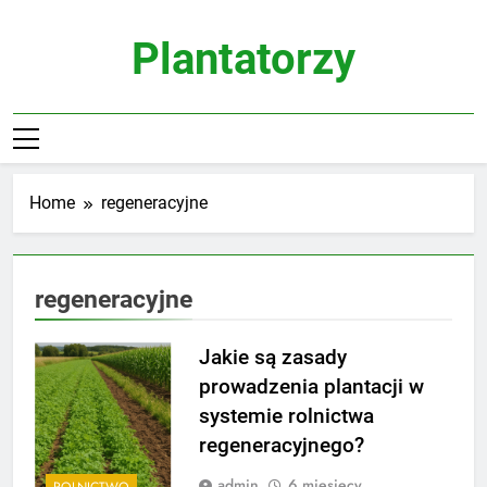
Skip
to
Plantatorzy
content
Home
regeneracyjne
regeneracyjne
Jakie są zasady
prowadzenia plantacji w
systemie rolnictwa
regeneracyjnego?
admin
6 miesięcy
ROLNICTWO