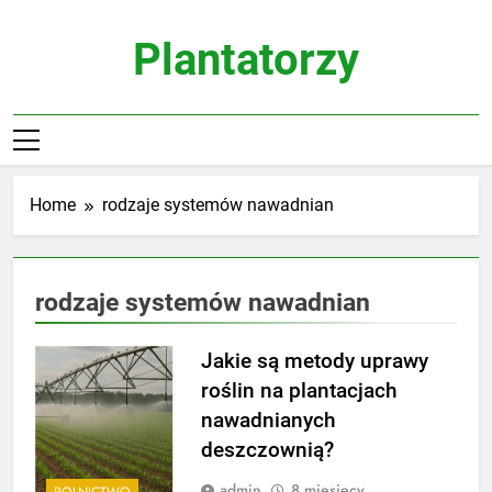
Skip
to
Plantatorzy
content
Home
rodzaje systemów nawadnian
rodzaje systemów nawadnian
Jakie są metody uprawy
roślin na plantacjach
nawadnianych
deszczownią?
admin
8 miesięcy
ROLNICTWO