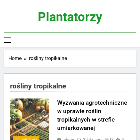
Skip
to
Plantatorzy
content
Home
rośliny tropikalne
rośliny tropikalne
Wyzwania agrotechniczne
w uprawie roślin
tropikalnych w strefie
umiarkowanej
admin
2 lata ago
0
5
ROLNICTWO