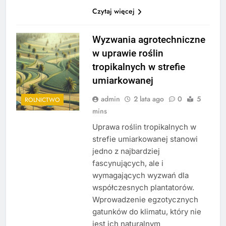
Czytaj więcej
Wyzwania agrotechniczne
w uprawie roślin
tropikalnych w strefie
umiarkowanej
admin
2 lata ago
0
5
ROLNICTWO
mins
Uprawa roślin tropikalnych w
strefie umiarkowanej stanowi
jedno z najbardziej
fascynujących, ale i
wymagających wyzwań dla
współczesnych plantatorów.
Wprowadzenie egzotycznych
gatunków do klimatu, który nie
jest ich naturalnym