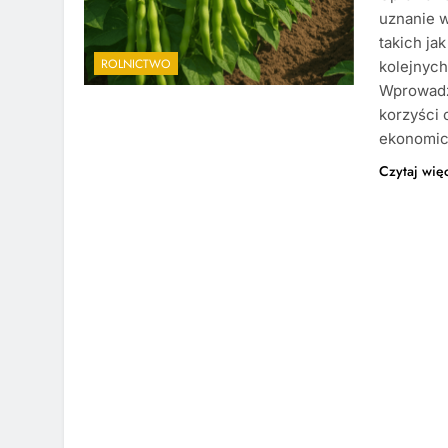
uznanie 
takich ja
ROLNICTWO
kolejnych
Wprowadz
korzyści 
ekonomic
Czytaj wię