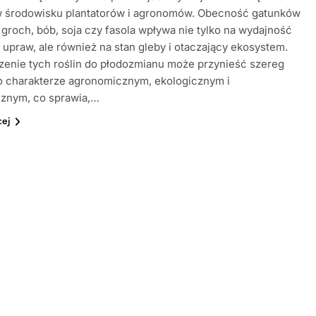
w środowisku plantatorów i agronomów. Obecność gatunków
k groch, bób, soja czy fasola wpływa nie tylko na wydajność
 upraw, ale również na stan gleby i otaczający ekosystem.
enie tych roślin do płodozmianu może przynieść szereg
o charakterze agronomicznym, ekologicznym i
znym, co sprawia,…
cej