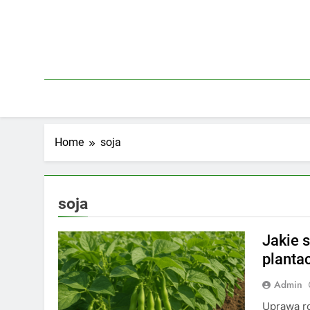
Skip
to
content
Home
soja
soja
Jakie 
planta
Admin
Uprawa ro