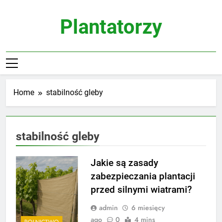
Skip
to
Plantatorzy
content
Home
stabilność gleby
stabilność gleby
Jakie są zasady
zabezpieczania plantacji
przed silnymi wiatrami?
admin
6 miesięcy
ago
0
4 mins
ROLNICTWO