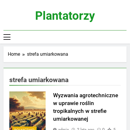
Skip
to
Plantatorzy
content
Home
strefa umiarkowana
strefa umiarkowana
Wyzwania agrotechniczne
w uprawie roślin
tropikalnych w strefie
umiarkowanej
admin
2 lata ago
0
5
ROLNICTWO