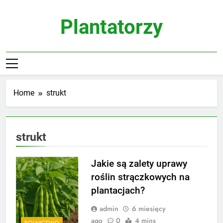
Skip
to
Plantatorzy
content
Home
strukt
strukt
Jakie są zalety uprawy
roślin strączkowych na
plantacjach?
admin
6 miesięcy
ago
0
4 mins
ROLNICTWO