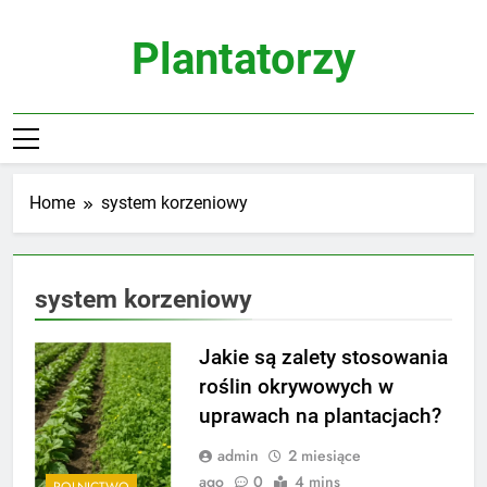
Skip
to
Plantatorzy
content
Home
system korzeniowy
system korzeniowy
Jakie są zalety stosowania
roślin okrywowych w
uprawach na plantacjach?
admin
2 miesiące
ago
0
4 mins
ROLNICTWO