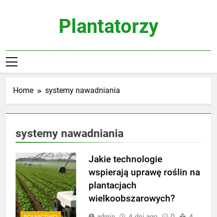
Skip
to
Plantatorzy
content
Home
systemy nawadniania
systemy nawadniania
Jakie technologie
wspierają uprawę roślin na
plantacjach
wielkoobszarowych?
admin
4 dni ago
0
4
ROLNICTWO