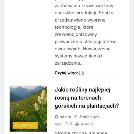
zachowaniu zrównoważony
charakter produkcji. Poniżej
przedstawiono wybrane
technologie, które
zrewolucjonizowały
prowadzenie plantacji drzew
owocowych. Nowoczesne
systemy nawadniania i
zarządzania…
Czytaj więcej
Jakie rośliny najlepiej
rosną na terenach
górskich na plantacjach?
admin
5 miesięcy
ago
0
4 mins
ROLNICTWO
Strome zbocza, zmienne