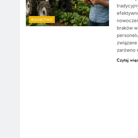
tradycyj
efektywn
ROLNICTWO
nowoczes
braków w 
personel
związane
zarówno 
Czytaj wię