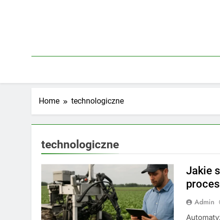
Skip
to
content
Home
technologiczne
technologiczne
Jakie 
proces
Admin
Automaty