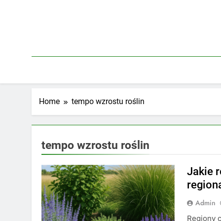
Skip
to
content
Home
tempo wzrostu roślin
tempo wzrostu roślin
Jakie r
region
Admin
Regiony c