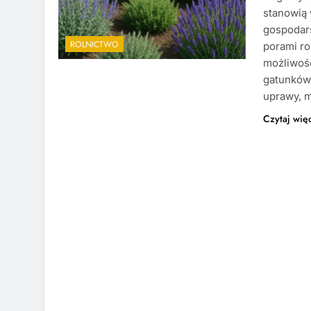
stanowią 
gospodar
ROLNICTWO
porami ro
możliwość
gatunków
uprawy, 
Czytaj wię