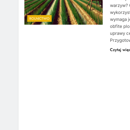
warzyw? C
wykorzyst
ROLNICTWO
wymaga je
obfite pl
uprawy ce
Przygoto
Czytaj wię