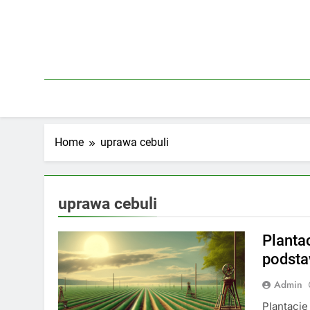
Skip
to
content
Home
uprawa cebuli
uprawa cebuli
Planta
podst
Admin
Plantacje