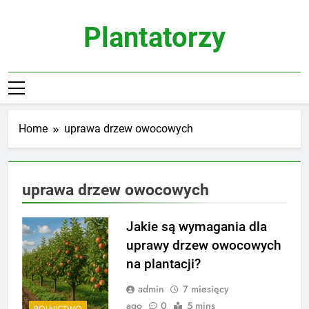
Skip
to
Plantatorzy
content
Home
uprawa drzew owocowych
uprawa drzew owocowych
Jakie są wymagania dla
uprawy drzew owocowych
na plantacji?
admin
7 miesięcy
ago
0
5 mins
ROLNICTWO