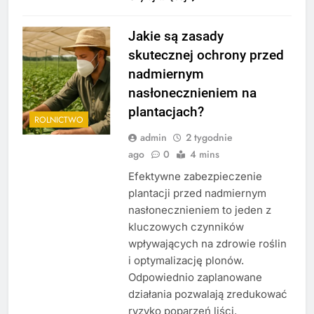
Jakie są zasady
skutecznej ochrony przed
nadmiernym
nasłonecznieniem na
plantacjach?
ROLNICTWO
admin
2 tygodnie
ago
0
4 mins
Efektywne zabezpieczenie
plantacji przed nadmiernym
nasłonecznieniem to jeden z
kluczowych czynników
wpływających na zdrowie roślin
i optymalizację plonów.
Odpowiednio zaplanowane
działania pozwalają zredukować
ryzyko poparzeń liści,