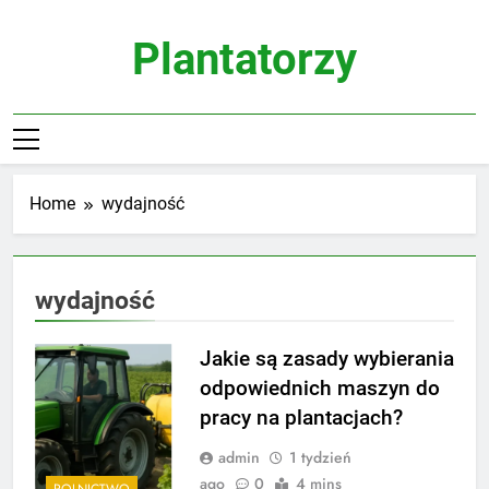
Skip
to
Plantatorzy
content
Home
wydajność
wydajność
Jakie są zasady wybierania
odpowiednich maszyn do
pracy na plantacjach?
admin
1 tydzień
ago
0
4 mins
ROLNICTWO