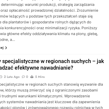
, determinując warunki produkcji, strategię zarządzania
oraz opłacalność prowadzonej działalności. Zrozumienie
ów leżących u podstaw tych przekształceń staje się
 dla plantatorów i gospodarstw rolnych dążących do
a konkurencyjności oraz minimalizacji ryzyka. Poniższy
wia główne efekty oddziaływania klimatu na plony, glebę,
odne, a…
cej
 specjalistyczne w regionach suchych – jak
dzać efektywne nawadnianie?
2 Lata Ago
0
5 Mins
pecjalistyczne w regionach suchych stanowią wyzwanie dla
ów, którzy muszą zmierzyć się z ograniczonymi zasobami
i trudnymi warunkami klimatycznymi. Wprowadzenie
ych systemów nawadniania jest kluczowe dla zapewnienia
jakości plonów i zrównoważonego rozwoju rolnictwa w tych