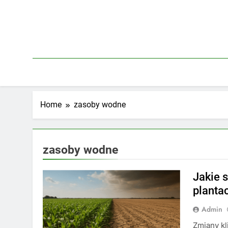
Skip
to
content
Home
zasoby wodne
zasoby wodne
Jakie 
planta
Admin
Zmiany kl