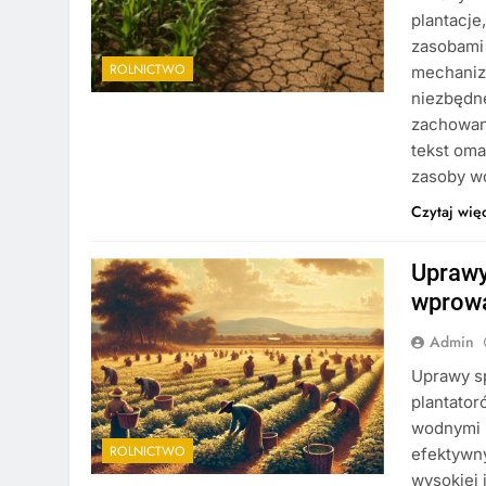
plantacje
zasobami 
ROLNICTWO
mechanizm
niezbędne
zachowani
tekst oma
zasoby w
Czytaj wię
Uprawy
wprowa
Admin
Uprawy s
plantator
wodnymi 
ROLNICTWO
efektywn
wysokiej 