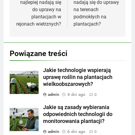
najlepiej nadają się
nadają się do uprawy
do uprawy na
na terenach
plantacjach w
podmokłych na
rejonach wietrznych?
plantacjach?
Powiązane treści
Jakie technologie wspierają
uprawę roślin na plantacjach
wielkoobszarowych?
admin
4 dni ago
0
Jakie są zasady wybierania
odpowiednich technologii do
monitorowania plantacji?
admin
6 dni ago
0