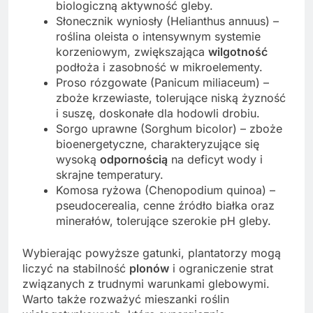
biologiczną aktywność gleby.
Słonecznik wyniosły (Helianthus annuus) –
roślina oleista o intensywnym systemie
korzeniowym, zwiększająca
wilgotność
podłoża i zasobność w mikroelementy.
Proso rózgowate (Panicum miliaceum) –
zboże krzewiaste, tolerujące niską żyzność
i suszę, doskonałe dla hodowli drobiu.
Sorgo uprawne (Sorghum bicolor) – zboże
bioenergetyczne, charakteryzujące się
wysoką
odpornością
na deficyt wody i
skrajne temperatury.
Komosa ryżowa (Chenopodium quinoa) –
pseudocerealia, cenne źródło białka oraz
minerałów, tolerujące szerokie pH gleby.
Wybierając powyższe gatunki, plantatorzy mogą
liczyć na stabilność
plonów
i ograniczenie strat
związanych z trudnymi warunkami glebowymi.
Warto także rozważyć mieszanki roślin