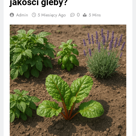
jakości gleby?
0
Admin
5 Miesięcy Ago
5 Mins