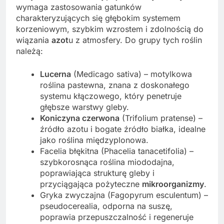
wymaga zastosowania gatunków
charakteryzujących się głębokim systemem
korzeniowym, szybkim wzrostem i zdolnością do
wiązania
azot
u z atmosfery. Do grupy tych roślin
należą:
Lucerna
(Medicago sativa) – motylkowa
roślina pastewna, znana z doskonałego
systemu kłączowego, który penetruje
głębsze warstwy gleby.
Koniczyna czerwona
(Trifolium pratense) –
źródło azotu i bogate źródło białka, idealne
jako roślina międzyplonowa.
Facelia błękitna (Phacelia tanacetifolia) –
szybkorosnąca roślina miododajna,
poprawiająca strukturę gleby i
przyciągająca pożyteczne
mikroorganizmy
.
Gryka zwyczajna (Fagopyrum esculentum) –
pseudocerealia, odporna na suszę,
poprawia przepuszczalność i regeneruje