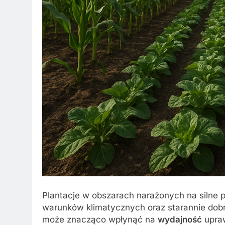
Plantacje w obszarach narażonych na silne 
warunków klimatycznych oraz starannie dobr
może znacząco wpłynąć na
wydajność
upraw