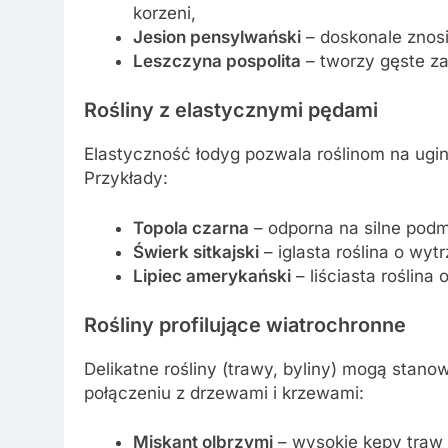
korzeni,
Jesion pensylwański
– doskonale znosi
Leszczyna pospolita
– tworzy gęste za
Rośliny z elastycznymi pędami
Elastyczność łodyg pozwala roślinom na ugi
Przykłady:
Topola czarna
– odporna na silne podm
Świerk sitkajski
– iglasta roślina o wyt
Lipiec amerykański
– liściasta roślina 
Rośliny profilujące wiatrochronne
Delikatne rośliny (trawy, byliny) mogą sta
połączeniu z drzewami i krzewami:
Miskant olbrzymi
– wysokie kępy traw r