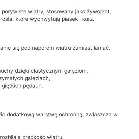
 porywiste wiatry, stosowany jako żywopłot,
rośla, które wychwytują piasek i kurz.
nanie się pod naporem wiatru zamiast łamać.
uchy dzięki elastycznym gałęziom,
rzymałych gałęziach,
o giętkich pędach.
nowić dodatkową warstwę ochronną, zwłaszcza w
ozbijają prędkość wiatru,