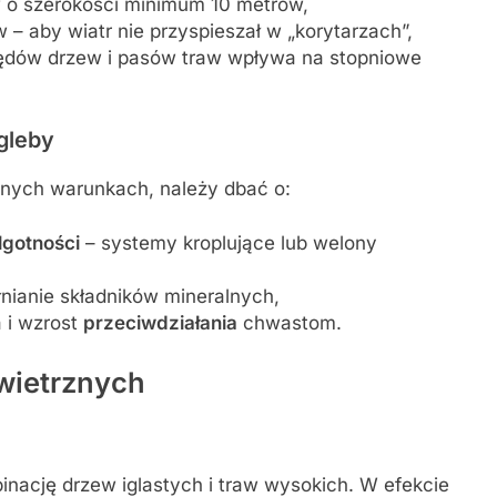
w o szerokości minimum 10 metrów,
– aby wiatr nie przyspieszał w „korytarzach”,
ędów drzew i pasów traw wpływa na stopniowe
 gleby
nych warunkach, należy dbać o:
lgotności
– systemy kroplujące lub welony
łnianie składników mineralnych,
 i wzrost
przeciwdziałania
chwastom.
 wietrznych
ację drzew iglastych i traw wysokich. W efekcie