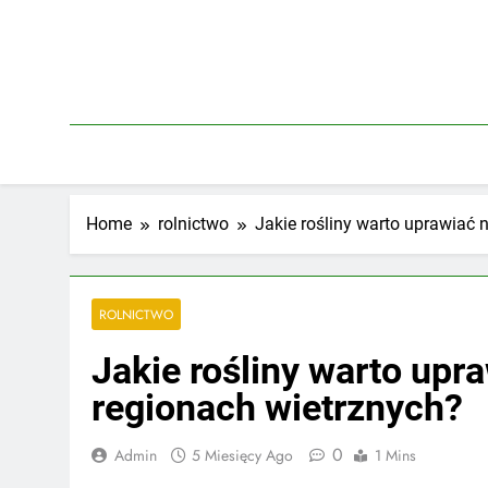
Skip
to
content
Home
rolnictwo
Jakie rośliny warto uprawiać 
ROLNICTWO
Jakie rośliny warto upr
regionach wietrznych?
0
Admin
5 Miesięcy Ago
1 Mins