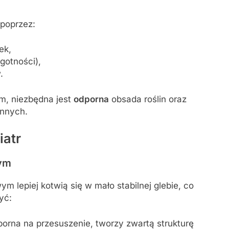
 poprzez:
ek,
gotności),
.
m, niezbędna jest
odporna
obsada roślin oraz
onnych.
iatr
wym
 lepiej kotwią się w mało stabilnej glebie, co
yć:
orna na przesuszenie, tworzy zwartą strukturę