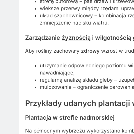
strefę buforową – pas drzew i krzewó
większe przerwy między rzędami upraw 
układ szachownicowy – kombinacja rz
zmniejszenie nacisku wiatru.
Zarządzanie
żyznością
i wilgotnością
Aby rośliny zachowały
zdrowy
wzrost w trud
utrzymanie odpowiedniego poziomu
wi
nawadniające,
regularną analizę składu gleby – uzupe
mulczowanie – ograniczenie parowania
Przykłady udanych plantacji
Plantacja w strefie nadmorskiej
Na północnym wybrzeżu wykorzystano kombin