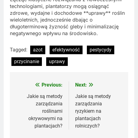
technologiami, plantatorzy mogą osiągnąć
zdrowe, wydajne i dochodowe **uprawy** roślin
wieloletnich, jednocześnie dbając o
długoterminową żyzność gleby i minimalizację
negatywnego wpływu na środowisko.
Tagged:
azot
efektywność
pestycydy
przycinanie
uprawy
Previous:
Next:
Nawigacja
wpisu
Jakie są metody
Jakie są metody
zarządzania
zarządzania
roślinami
ryzykiem na
okrywowymi na
plantacjach
plantacjach?
rolniczych?