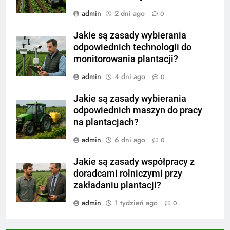
admin
2 dni ago
0
Jakie są zasady wybierania
odpowiednich technologii do
monitorowania plantacji?
admin
4 dni ago
0
Jakie są zasady wybierania
odpowiednich maszyn do pracy
na plantacjach?
admin
6 dni ago
0
Jakie są zasady współpracy z
doradcami rolniczymi przy
zakładaniu plantacji?
admin
1 tydzień ago
0