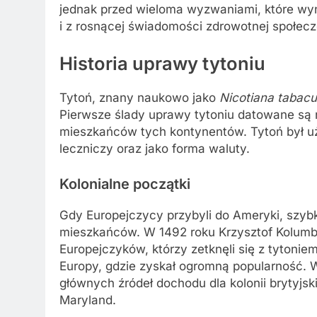
jednak przed wieloma wyzwaniami, które wyn
i z rosnącej świadomości zdrowotnej społec
Historia uprawy tytoniu
Tytoń, znany naukowo jako
Nicotiana tabac
Pierwsze ślady uprawy tytoniu datowane są n
mieszkańców tych kontynentów. Tytoń był uż
leczniczy oraz jako forma waluty.
Kolonialne początki
Gdy Europejczycy przybyli do Ameryki, szyb
mieszkańców. W 1492 roku Krzysztof Kolumb i
Europejczyków, którzy zetknęli się z tytonie
Europy, gdzie zyskał ogromną popularność. W
głównych źródeł dochodu dla kolonii brytyjsk
Maryland.