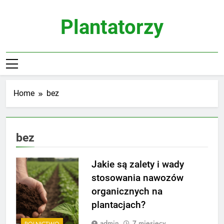
Skip
to
Plantatorzy
content
Home
bez
bez
Jakie są zalety i wady
stosowania nawozów
organicznych na
plantacjach?
admin
7 miesięcy
ROLNICTWO