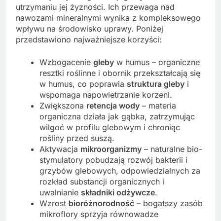
utrzymaniu jej żyzności. Ich przewaga nad
nawozami mineralnymi wynika z kompleksowego
wpływu na środowisko uprawy. Poniżej
przedstawiono najważniejsze korzyści:
Wzbogacenie
gleby
w humus – organiczne
resztki roślinne i obornik przekształcają się
w humus, co poprawia
struktura gleby
i
wspomaga napowietrzanie korzeni.
Zwiększona
retencja wody
– materia
organiczna działa jak gąbka, zatrzymując
wilgoć w profilu glebowym i chroniąc
rośliny przed suszą.
Aktywacja
mikroorganizmy
– naturalne bio-
stymulatory pobudzają rozwój bakterii i
grzybów glebowych, odpowiedzialnych za
rozkład substancji organicznych i
uwalnianie
składniki odżywcze
.
Wzrost
bioróżnorodność
– bogatszy zasób
mikroflory sprzyja równowadze