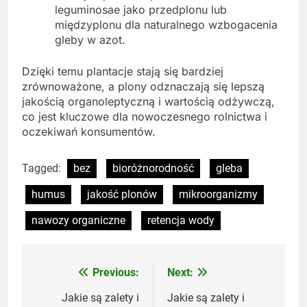
leguminosae jako przedplonu lub
międzyplonu dla naturalnego wzbogacenia
gleby w azot.
Dzięki temu plantacje stają się bardziej
zrównoważone, a plony odznaczają się lepszą
jakością organoleptyczną i wartością odżywczą,
co jest kluczowe dla nowoczesnego rolnictwa i
oczekiwań konsumentów.
Tagged:
bez
bioróżnorodność
gleba
humus
jakość plonów
mikroorganizmy
nawozy organiczne
retencja wody
Previous:
Next:
Nawigacja
wpisu
Jakie są zalety i
Jakie są zalety i