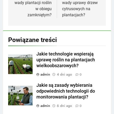
wady plantacji roślin
wady uprawy drzew
w obiegu
cytrusowych na
zamkniętym?
plantacjach?
Powiązane treści
Jakie technologie wspierają
uprawę roślin na plantacjach
wielkoobszarowych?
admin
4 dni ago
0
Jakie są zasady wybierania
odpowiednich technologii do
monitorowania plantacji?
admin
6 dni ago
0