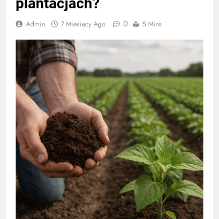
plantacjach?
0
Admin
7 Miesięcy Ago
5 Mins