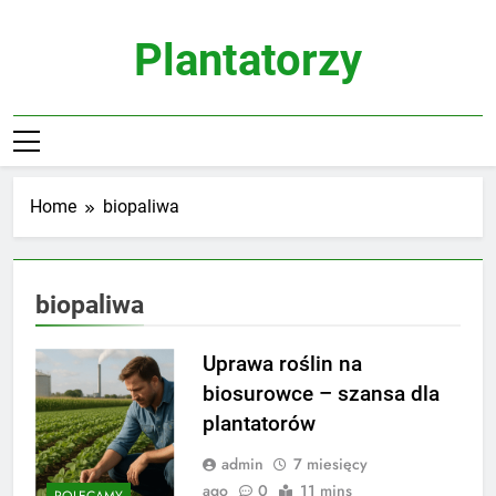
Skip
to
Plantatorzy
content
Home
biopaliwa
biopaliwa
Uprawa roślin na
biosurowce – szansa dla
plantatorów
admin
7 miesięcy
ago
0
11 mins
POLECAMY