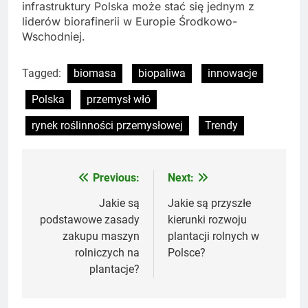
infrastruktury Polska może stać się jednym z
liderów biorafinerii w Europie Środkowo-
Wschodniej.
Tagged:
biomasa
biopaliwa
innowacje
Polska
przemysł włó
rynek roślinności przemysłowej
Trendy
Previous:
Next:
Nawigacja
wpisu
Jakie są
Jakie są przyszłe
podstawowe zasady
kierunki rozwoju
zakupu maszyn
plantacji rolnych w
rolniczych na
Polsce?
plantacje?