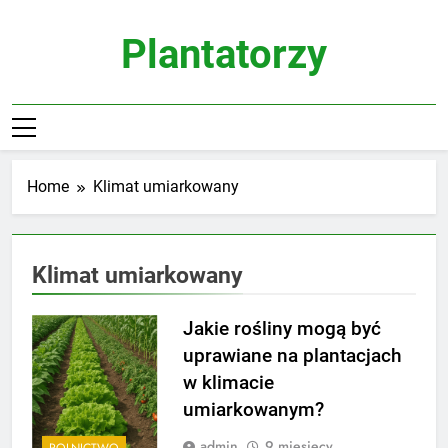
Skip
to
Plantatorzy
content
Home
Klimat umiarkowany
Klimat umiarkowany
Jakie rośliny mogą być
uprawiane na plantacjach
w klimacie
umiarkowanym?
admin
9 miesięcy
ROLNICTWO