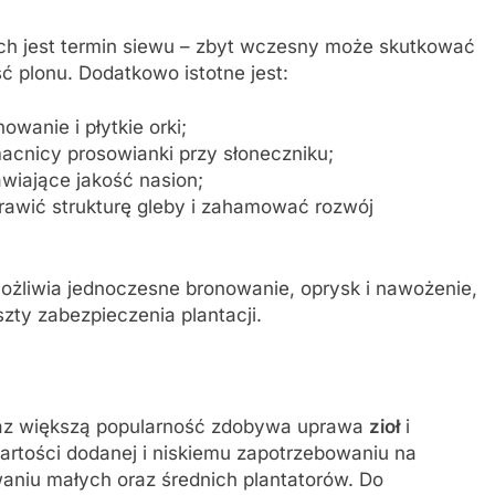
ch jest termin siewu – zbyt wczesny może skutkować
 plonu. Dodatkowo istotne jest:
wanie i płytkie orki;
acnicy prosowianki przy słoneczniku;
wiające jakość nasion;
rawić strukturę gleby i zahamować rozwój
żliwia jednoczesne bronowanie, oprysk i nawożenie,
zty zabezpieczenia plantacji.
az większą popularność zdobywa uprawa
zioł
i
wartości dodanej i niskiemu zapotrzebowaniu na
aniu małych oraz średnich plantatorów. Do