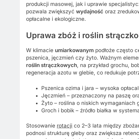
produkcji masowej, jak i uprawie specjalist
pozwala zwiększyć
wydajność
oraz zredukow
opłacalne i ekologiczne.
Uprawa zbóż i roślin strącz
W klimacie
umiarkowanym
podłoże często ce
pszenica, jęczmień czy żyto. Ważnym eleme
roślin strączkowych
, na przykład grochu, bob
regeneracja azotu w glebie, co redukuje po
Pszenica ozima i jara – wysoka opłaca
Jęczmień – przeznaczony na paszę ora
Żyto – roślina o niskich wymaganiach
Groch i bobik – źródło białka w syste
Stosowanie
rotacji
co 2–3 lata między zboża
podnosi strukturę gleby oraz zwiększa rete