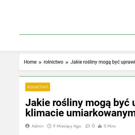
Skip
to
content
Home
rolnictwo
Jakie rośliny mogą być upra
ROLNICTWO
Jakie rośliny mogą być 
klimacie umiarkowany
0
Admin
9 Miesięcy Ago
5 Mins