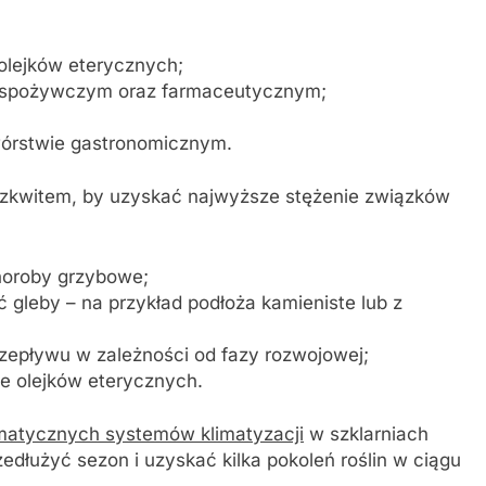
 olejków eterycznych;
 spożywczym oraz farmaceutycznym;
wórstwie gastronomicznym.
ozkwitem, by uzyskać najwyższe stężenie związków
horoby grzybowe;
gleby – na przykład podłoża kamieniste lub z
zepływu w zależności od fazy rozwojowej;
ie olejków eterycznych.
matycznych systemów klimatyzacji
w szklarniach
dłużyć sezon i uzyskać kilka pokoleń roślin w ciągu