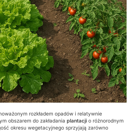
wnoważonym rozkładem opadów i relatywnie
lnym obszarem do zakładania
plantacji
o różnorodnym
ugość okresu wegetacyjnego sprzyjają zarówno