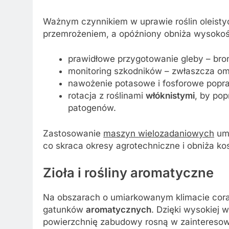
Ważnym czynnikiem w uprawie roślin oleisty
przemrożeniem, a opóźniony obniża wysokość
prawidłowe przygotowanie gleby – brono
monitoring szkodników – zwłaszcza om
nawożenie potasowe i fosforowe popra
rotacja z roślinami
włóknistymi
, by pop
patogenów.
Zastosowanie
maszyn wielozadaniowych
umo
co skraca okresy agrotechniczne i obniża kos
Zioła i rośliny aromatyczne
Na obszarach o umiarkowanym klimacie cor
gatunków
aromatycznych
. Dzięki wysokiej 
powierzchnię zabudowy rosną w zainteresow