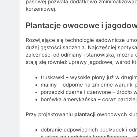
pasowej pozwala dodatkowo zminimalizować e
korzeniowej.
Plantacje owocowe i jagodo
Rozwijające się technologie sadownicze umo
dużej gęstości sadzenia. Najczęściej spotyka
zależności od odmiany i stanowiska, można 
stają się również uprawy jagodowe, wśród k
truskawki – wysokie plony już w drugi
maliny – odporne na zmienne warunki
porzeczki czarne i czerwone – źródło w
borówka amerykańska – coraz bardzie
Przy projektowaniu
plantacji
owocowych kluc
dobranie odpowiednich podkładek i od
system nawadniania kropelkowego – zm