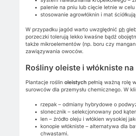
palenie na pniu lub cięcie letnie w ce
stosowanie agrowłóknin i mat ściółkują
W przypadku jagód warto uwzględnić
ph
gleb
porzeczki tolerują lekko kwaśne bądź oboję
także mikroelementów (np. boru czy mangan
zawiązywania owoców.
Rośliny oleiste i włókniste na
Plantacje roślin
oleistych
pełnią ważną rolę w
surowców dla przemysłu chemicznego. W kli
rzepak – odmiany hybrydowe o podwyż
slonecznik – selekcjonowany pod kąte
len – źródło oleju i włókien wysokiej jak
konopie włókniste – alternatywa dla b
chwastami.