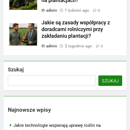
na plantacjach?
admin
1 tydzień ago
0
Jakie są zasady współpracy z
doradcami rolniczymi przy
zakładaniu plantacji?
admin
2 tygodnie ago
0
Szukaj
SZUKAJ
Najnowsze wpisy
Jakie technologie wspierają uprawę roślin na