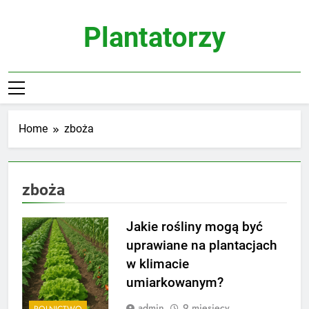
Skip
to
Plantatorzy
content
Home
zboża
zboża
Jakie rośliny mogą być
uprawiane na plantacjach
w klimacie
umiarkowanym?
admin
9 miesięcy
ROLNICTWO