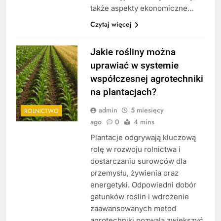
także aspekty ekonomiczne…
Czytaj więcej
Jakie rośliny można
uprawiać w systemie
współczesnej agrotechniki
na plantacjach?
admin
5 miesięcy
ROLNICTWO
ago
0
4 mins
Plantacje odgrywają kluczową
rolę w rozwoju rolnictwa i
dostarczaniu surowców dla
przemysłu, żywienia oraz
energetyki. Odpowiedni dobór
gatunków roślin i wdrożenie
zaawansowanych metod
agrotechniki pozwala zwiększyć