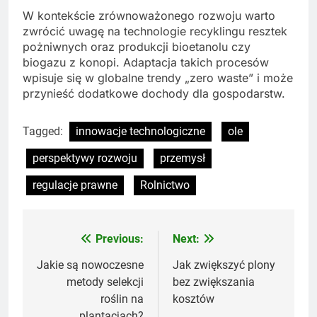
W kontekście zrównoważonego rozwoju warto
zwrócić uwagę na technologie recyklingu resztek
pożniwnych oraz produkcji bioetanolu czy
biogazu z konopi. Adaptacja takich procesów
wpisuje się w globalne trendy „zero waste” i może
przynieść dodatkowe dochody dla gospodarstw.
Tagged:
innowacje technologiczne
ole
perspektywy rozwoju
przemysł
regulacje prawne
Rolnictwo
Previous:
Next:
Nawigacja
wpisu
Jakie są nowoczesne
Jak zwiększyć plony
metody selekcji
bez zwiększania
roślin na
kosztów
plantacjach?