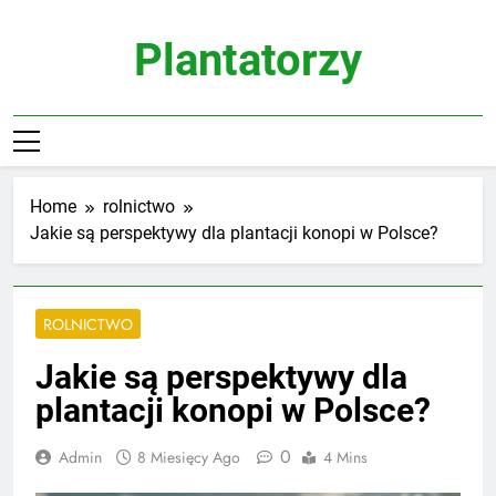
Skip
to
Plantatorzy
content
Home
rolnictwo
Jakie są perspektywy dla plantacji konopi w Polsce?
ROLNICTWO
Jakie są perspektywy dla
plantacji konopi w Polsce?
0
Admin
8 Miesięcy Ago
4 Mins