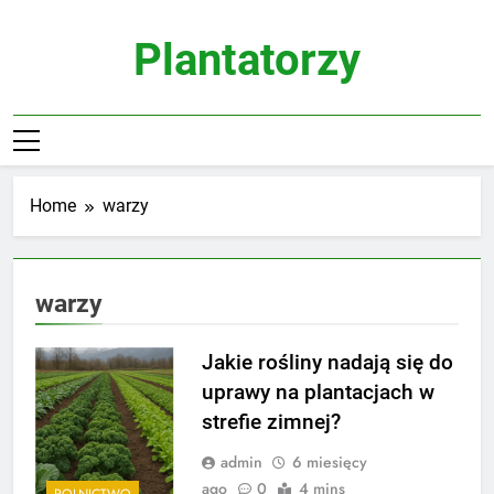
Skip
to
Plantatorzy
content
Home
warzy
warzy
Jakie rośliny nadają się do
uprawy na plantacjach w
strefie zimnej?
admin
6 miesięcy
ago
0
4 mins
ROLNICTWO