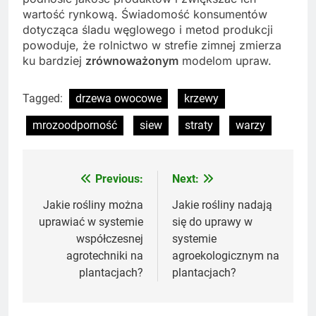
wartość rynkową. Świadomość konsumentów
dotycząca śladu węglowego i metod produkcji
powoduje, że rolnictwo w strefie zimnej zmierza
ku bardziej
zrównoważonym
modelom upraw.
Tagged:
drzewa owocowe
krzewy
mrozoodporność
siew
straty
warzy
Previous:
Next:
Nawigacja
wpisu
Jakie rośliny można
Jakie rośliny nadają
uprawiać w systemie
się do uprawy w
współczesnej
systemie
agrotechniki na
agroekologicznym na
plantacjach?
plantacjach?